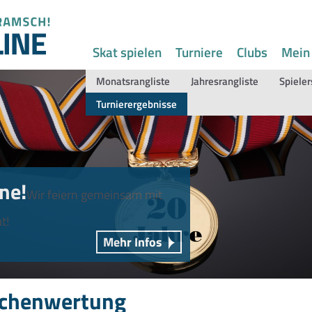
Skat spielen
Turniere
Clubs
Mein
Monatsrangliste
Jahresrangliste
Spieler
Turnierergebnisse
ne!
Wir feiern gemeinsam mit
t!
Mehr Infos
chenwertung