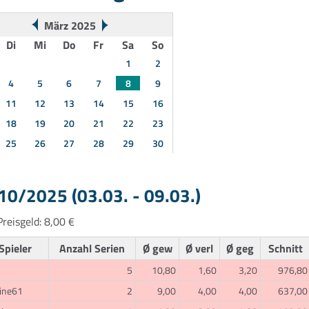
März 2025
Di
Mi
Do
Fr
Sa
So
1
2
4
5
6
7
8
9
11
12
13
14
15
16
18
19
20
21
22
23
25
26
27
28
29
30
0/2025 (03.03. - 09.03.)
reisgeld: 8,00 €
Spieler
Anzahl Serien
Ø gew
Ø verl
Ø geg
Schnitt
5
10,80
1,60
3,20
976,80
ine61
2
9,00
4,00
4,00
637,00