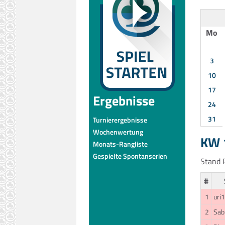
Mo
3
10
17
Ergebnisse
24
31
Turnierergebnisse
Wochenwertung
KW 1
Monats-Rangliste
Gespielte Spontanserien
Stand P
#
1
uri1
2
Sab