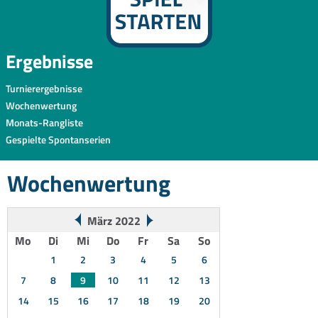
Ergebnisse
Turnierergebnisse
Wochenwertung
Monats-Rangliste
Gespielte Spontanserien
Wochenwertung
März 2022
Mo
Di
Mi
Do
Fr
Sa
So
1
2
3
4
5
6
7
8
9
10
11
12
13
14
15
16
17
18
19
20