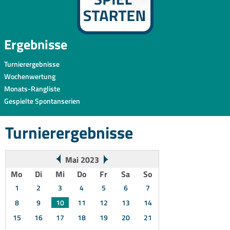
Ergebnisse
Turnierergebnisse
Wochenwertung
Monats-Rangliste
Gespielte Spontanserien
Turnierergebnisse
Mai 2023
Mo
Di
Mi
Do
Fr
Sa
So
1
2
3
4
5
6
7
8
9
10
11
12
13
14
15
16
17
18
19
20
21