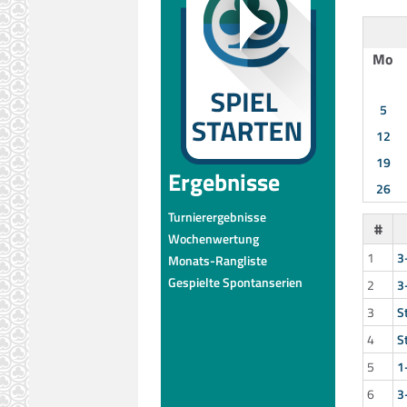
Mo
5
12
19
Ergebnisse
26
Turnierergebnisse
#
Wochenwertung
1
3
Monats-Rangliste
Gespielte Spontanserien
2
3
3
S
4
S
5
1
6
3