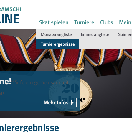
Skat spielen
Turniere
Clubs
Mein
Monatsrangliste
Jahresrangliste
Spieler
Turnierergebnisse
ne!
Wir feiern gemeinsam mit
t!
Mehr Infos
nierergebnisse