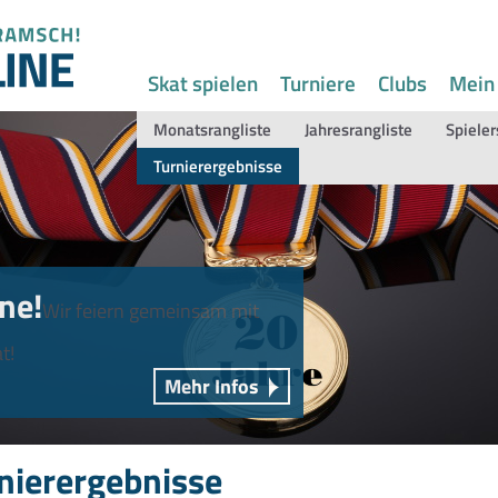
Skat spielen
Turniere
Clubs
Mein
Monatsrangliste
Jahresrangliste
Spieler
Turnierergebnisse
ne!
Wir feiern gemeinsam mit
t!
Mehr Infos
nierergebnisse