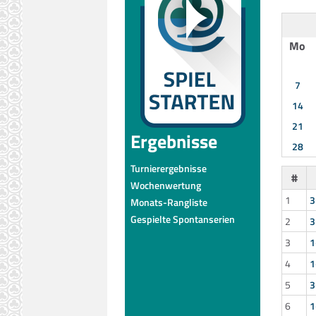
Mo
7
14
21
Ergebnisse
28
Turnierergebnisse
#
Wochenwertung
1
3
Monats-Rangliste
Gespielte Spontanserien
2
3
3
1
4
1
5
3
6
1