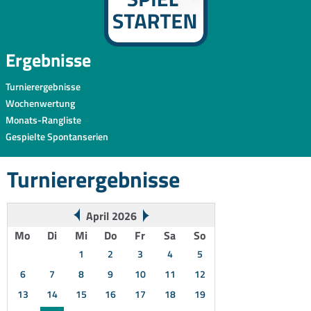
Ergebnisse
Turnierergebnisse
Wochenwertung
Monats-Rangliste
Gespielte Spontanserien
Turnierergebnisse
April 2026
Mo
Di
Mi
Do
Fr
Sa
So
1
2
3
4
5
6
7
8
9
10
11
12
13
14
15
16
17
18
19