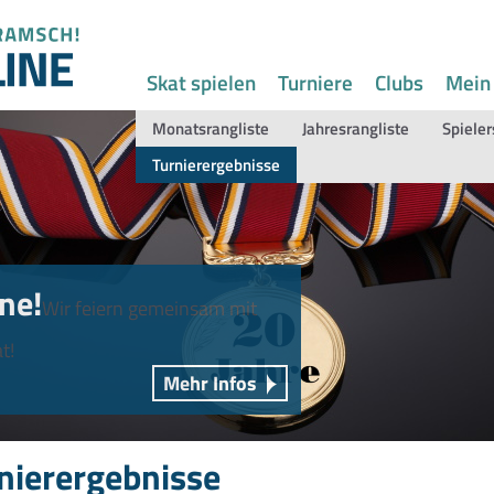
Skat spielen
Turniere
Clubs
Mein
Monatsrangliste
Jahresrangliste
Spieler
Turnierergebnisse
ne!
Wir feiern gemeinsam mit
t!
Mehr Infos
nierergebnisse