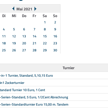
Mai 2021
Di
Mi
Do
Fr
Sa
So
1
2
4
5
6
7
8
9
11
12
13
14
15
16
18
19
20
21
22
23
25
26
27
28
29
30
Turnier
-in-1 Turnier, Standard, 5,10,15 Euro
in1 Zockerturnier
tandard Turnier 10 Euro, 1 Cent
-Serien-Standard, 5 Euro, 1/2Cent Abrechnung
-Serien-Standardturnier Euro 15,00 m. Tandem