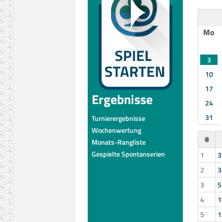
Mo
3
10
17
Ergebnisse
24
31
Turnierergebnisse
Wochenwertung
#
Monats-Rangliste
Gespielte Spontanserien
1
3
2
3
3
S
4
1
5
1