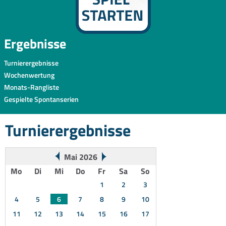
Ergebnisse
Turnierergebnisse
Wochenwertung
Monats-Rangliste
Gespielte Spontanserien
Turnierergebnisse
Mai 2026
Mo
Di
Mi
Do
Fr
Sa
So
1
2
3
4
5
6
7
8
9
10
11
12
13
14
15
16
17